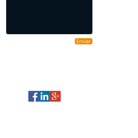
Enviar
Áreas cobertas
Cobrimos toda a Região Nacional
​© 2015 Empresa de Mudanças.
Orgulhosamente criado por
RGL