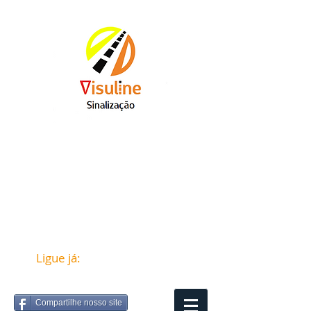
Ligue já:
(12) 98821-7257
Compartilhe nosso site