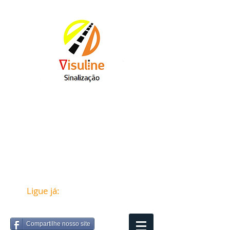
Ligue já:
(12) 98821-7257
Compartilhe nosso site