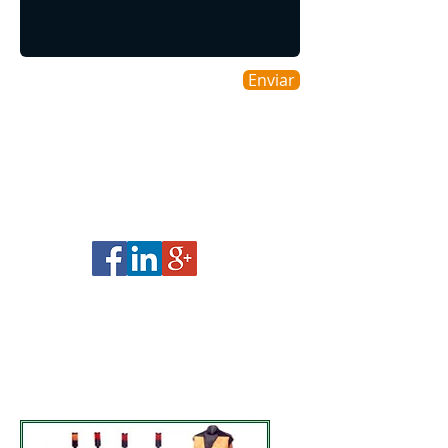
Enviar
Áreas cobertas
Cobrimos toda a Região Nacional
​© 2015 Empresa de Mudanças.
Orgulhosamente criado por
RGL