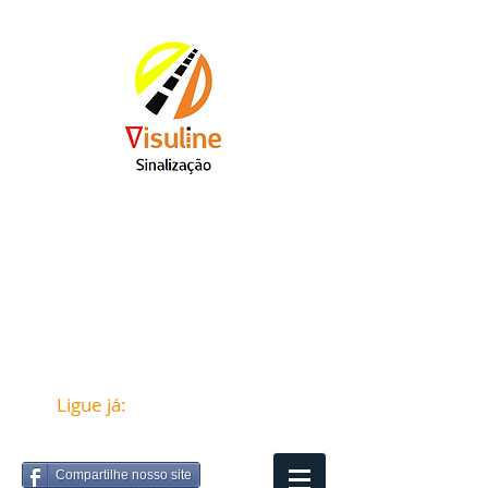
Ligue já:
(12) 98821-7257
Compartilhe nosso site